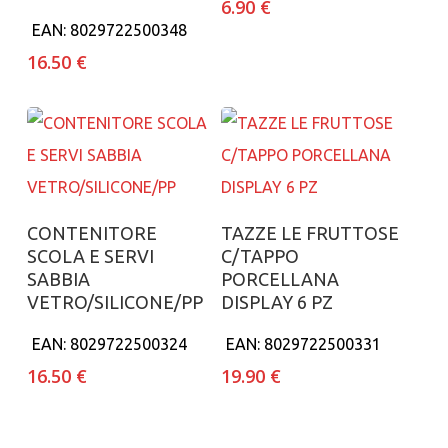
6.90
€
EAN:
8029722500348
16.50
€
Aggiungi al carrello
Aggiungi al carrello
CONTENITORE
TAZZE LE FRUTTOSE
SCOLA E SERVI
C/TAPPO
SABBIA
PORCELLANA
VETRO/SILICONE/PP
DISPLAY 6 PZ
EAN:
8029722500324
EAN:
8029722500331
16.50
€
19.90
€