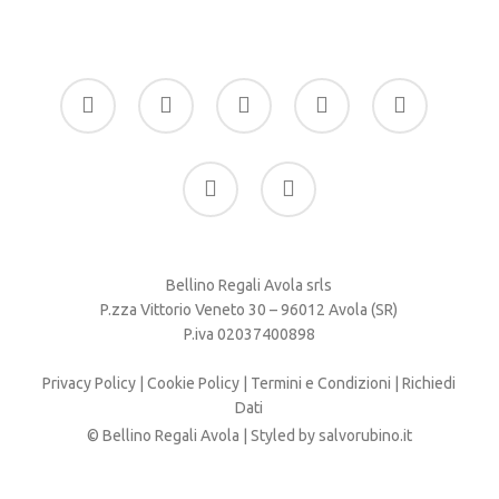
facebook
google-
instagram
whatsapp
tiktok
plus
phone
email
Bellino Regali Avola srls
P.zza Vittorio Veneto 30 – 96012 Avola (SR)
P.iva 02037400898
Privacy Policy
|
Cookie Policy
|
Termini e Condizioni
|
Richiedi
Dati
© Bellino Regali Avola | Styled by
salvorubino.it