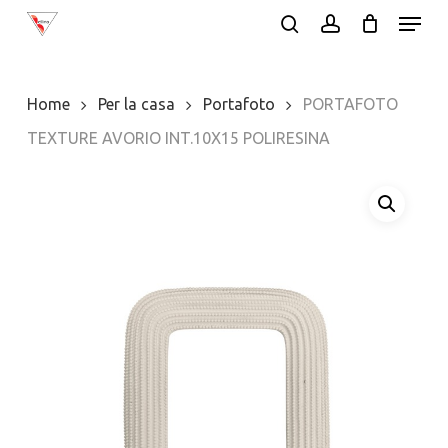
Menu
Skip
search
account
to
Close
main
Menu
Home
Per la casa
Portafoto
PORTAFOTO
content
TEXTURE AVORIO INT.10X15 POLIRESINA