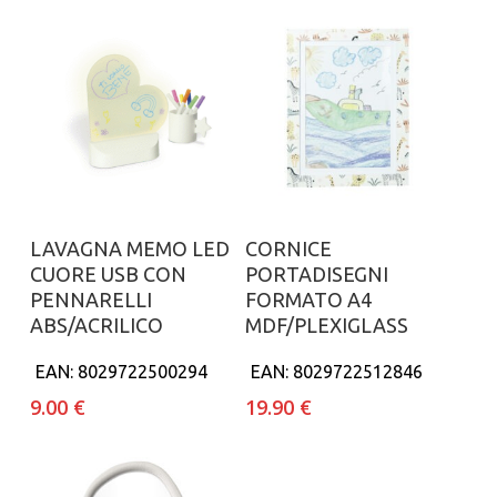
Aggiungi al carrello
Aggiungi al carrello
LAVAGNA MEMO LED
CORNICE
CUORE USB CON
PORTADISEGNI
PENNARELLI
FORMATO A4
ABS/ACRILICO
MDF/PLEXIGLASS
EAN:
8029722500294
EAN:
8029722512846
9.00
€
19.90
€