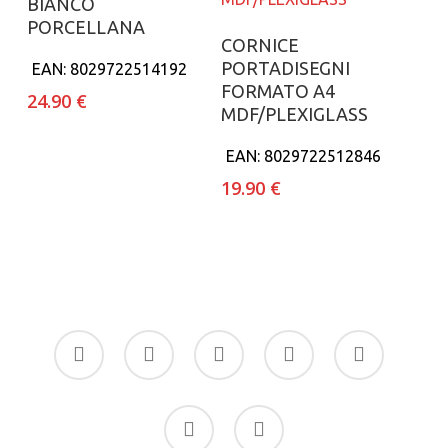
BIANCO
PORCELLANA
Aggiungi al carrello
CORNICE
PORTADISEGNI
EAN:
8029722514192
FORMATO A4
24.90
€
MDF/PLEXIGLASS
EAN:
8029722512846
19.90
€
facebook
google-
instagram
whatsapp
tiktok
plus
phone
email