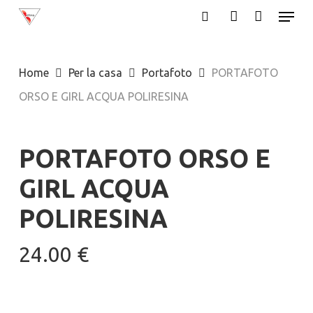
Menu
Skip
search
account
to
main
Home
Per la casa
Portafoto
PORTAFOTO
content
ORSO E GIRL ACQUA POLIRESINA
PORTAFOTO ORSO E
GIRL ACQUA
POLIRESINA
24.00
€