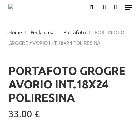
Menu
Skip
search
account
to
Close
main
Menu
Home
Per la casa
Portafoto
PORTAFOTO
content
GROGRE AVORIO INT.18X24 POLIRESINA
PORTAFOTO GROGRE
AVORIO INT.18X24
POLIRESINA
33.00
€