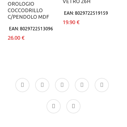
VETRO 26H
Aggiungi al carrello
OROLOGIO
COCCODRILLO
EAN:
8029722519159
C/PENDOLO MDF
19.90
€
EAN:
8029722513096
26.00
€
facebook
google-
instagram
whatsapp
tiktok
plus
phone
email