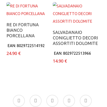
Aggiungi al carrello
RE DI FORTUNA
BIANCO
Aggiungi al carrello
SALVADANAIO
PORCELLANA
CONIGLIETTO DECORI
ASSORTITI DOLOMITE
EAN:
8029722514192
24.90
€
EAN:
8029722513966
14.90
€
facebook
google-
instagram
whatsapp
tiktok
plus