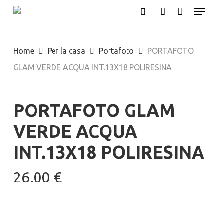
Menu
Skip
search
account
to
Close
main
Menu
Home
Per la casa
Portafoto
PORTAFOTO
content
GLAM VERDE ACQUA INT.13X18 POLIRESINA
PORTAFOTO GLAM
VERDE ACQUA
INT.13X18 POLIRESINA
26.00
€