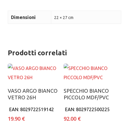
Dimensioni
22 × 27 cm
Prodotti correlati
Aggiungi al carrello
Aggiungi al carrello
VASO ARGO BIANCO
SPECCHIO BIANCO
VETRO 26H
PICCOLO MDF/PVC
EAN:
8029722519142
EAN:
8029722500225
19.90
€
92.00
€