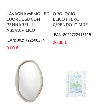
Aggiungi al carrello
Aggiungi al carrello
LAVAGNA MEMO LED
OROLOGIO
CUORE USB CON
ELICOTTERO
PENNARELLI
C/PENDOLO MDF
ABS/ACRILICO
EAN:
8029722513119
EAN:
8029722500294
26.00
€
9.00
€