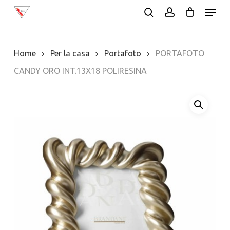
Menu
Skip
search
account
to
Close
main
Menu
Home
Per la casa
Portafoto
PORTAFOTO
content
CANDY ORO INT.13X18 POLIRESINA