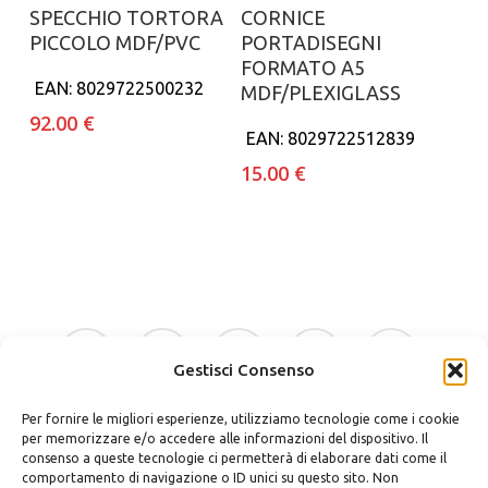
Aggiungi al carrello
Aggiungi al carrello
SPECCHIO TORTORA
CORNICE
PICCOLO MDF/PVC
PORTADISEGNI
FORMATO A5
EAN:
8029722500232
MDF/PLEXIGLASS
92.00
€
EAN:
8029722512839
15.00
€
facebook
google-
instagram
whatsapp
tiktok
plus
Gestisci Consenso
Per fornire le migliori esperienze, utilizziamo tecnologie come i cookie
phone
email
per memorizzare e/o accedere alle informazioni del dispositivo. Il
consenso a queste tecnologie ci permetterà di elaborare dati come il
comportamento di navigazione o ID unici su questo sito. Non