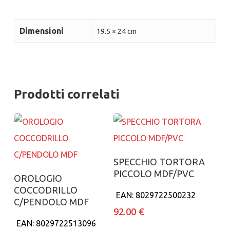
Dimensioni
19.5 × 24 cm
Prodotti correlati
Aggiungi al carrello
SPECCHIO TORTORA
PICCOLO MDF/PVC
Aggiungi al carrello
OROLOGIO
COCCODRILLO
EAN:
8029722500232
C/PENDOLO MDF
92.00
€
EAN:
8029722513096