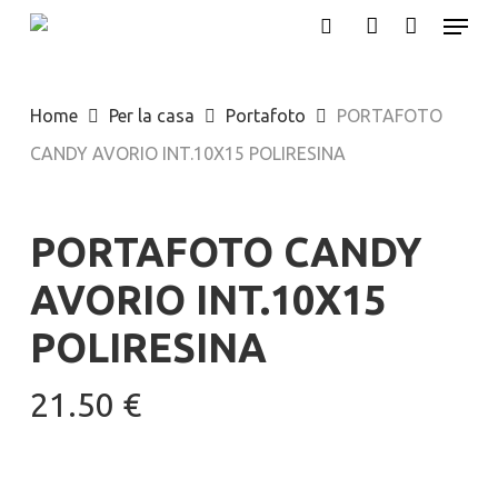
Menu
Skip
search
account
to
main
Home
Per la casa
Portafoto
PORTAFOTO
content
CANDY AVORIO INT.10X15 POLIRESINA
PORTAFOTO CANDY
AVORIO INT.10X15
POLIRESINA
21.50
€