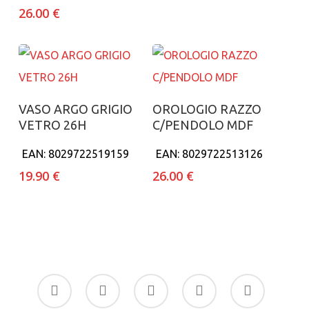
26.00
€
Aggiungi al carrello
Aggiungi al carrello
VASO ARGO GRIGIO
OROLOGIO RAZZO
VETRO 26H
C/PENDOLO MDF
EAN:
8029722519159
EAN:
8029722513126
19.90
€
26.00
€
facebook
google-
instagram
whatsapp
tiktok
plus