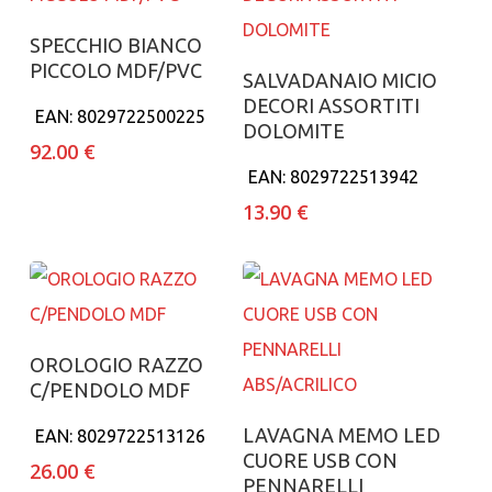
Aggiungi al carrello
SPECCHIO BIANCO
PICCOLO MDF/PVC
Aggiungi al carrello
SALVADANAIO MICIO
DECORI ASSORTITI
EAN:
8029722500225
DOLOMITE
92.00
€
EAN:
8029722513942
13.90
€
Aggiungi al carrello
OROLOGIO RAZZO
C/PENDOLO MDF
Aggiungi al carrello
LAVAGNA MEMO LED
EAN:
8029722513126
CUORE USB CON
26.00
€
PENNARELLI