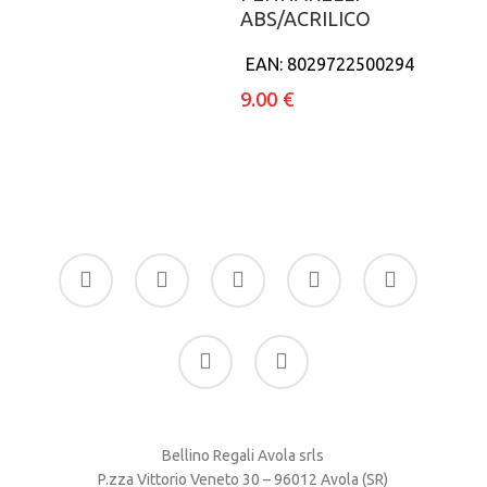
ABS/ACRILICO
EAN:
8029722500294
9.00
€
facebook
google-
instagram
whatsapp
tiktok
plus
phone
email
Bellino Regali Avola srls
P.zza Vittorio Veneto 30 – 96012 Avola (SR)