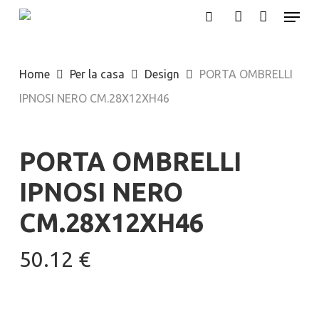
Menu
Skip
search
account
to
main
Home
Per la casa
Design
PORTA OMBRELLI
content
IPNOSI NERO CM.28X12XH46
PORTA OMBRELLI
IPNOSI NERO
CM.28X12XH46
50.12
€