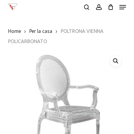
Menu
Skip
search
account
to
Close
main
Menu
Home
Per la casa
POLTRONA VIENNA
content
POLICARBONATO