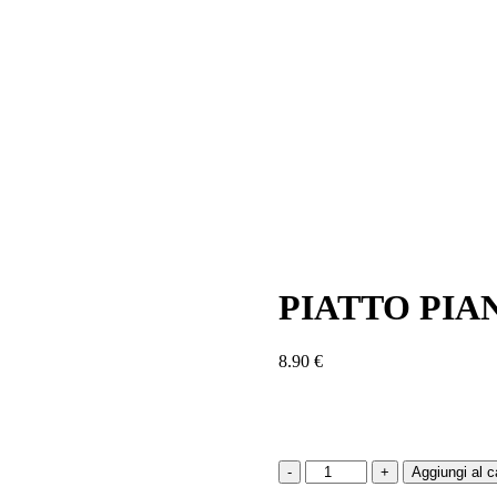
PIATTO PI
8.90
€
PIATTO
Aggiungi al ca
PIANO