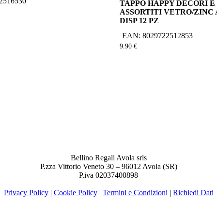
2516530
TAPPO HAPPY DECORI E
ASSORTITI VETRO/ZINC
DISP 12 PZ
EAN:
8029722512853
9.90
€
Bellino Regali Avola srls
P.zza Vittorio Veneto 30 – 96012 Avola (SR)
P.iva 02037400898
Privacy Policy
|
Cookie Policy
|
Termini e Condizioni
|
Richiedi Dati