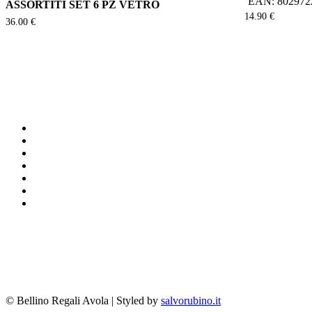
EAN:
802972
ASSORTITI SET 6 PZ VETRO
14.90
€
36.00
€
facebook
google-
plus
instagram
whatsapp
tiktok
phone
email
© Bellino Regali Avola | Styled by
salvorubino.it