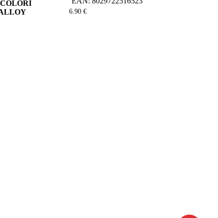
EAN:
8029722516523
 COLORI
 ALLOY
6.90
€