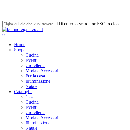
Skip
to
main
content
Hit enter to search or ESC to close
Close
Search
search
account
0
Menu
Home
Shop
Cucina
Eventi
Gioielleria
Moda e Accessori
Per la casa
Illuminazione
Natale
Cataloghi
Casa
Cucina
Eventi
Gioielleria
Moda e Accessori
Illuminazione
Natale