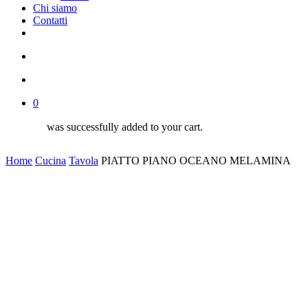
Chi siamo
Contatti
facebook
google-
instagram
whatsapp
tiktok
phone
email
plus
search
account
0
was successfully added to your cart.
Home
Cucina
Tavola
PIATTO PIANO OCEANO MELAMINA