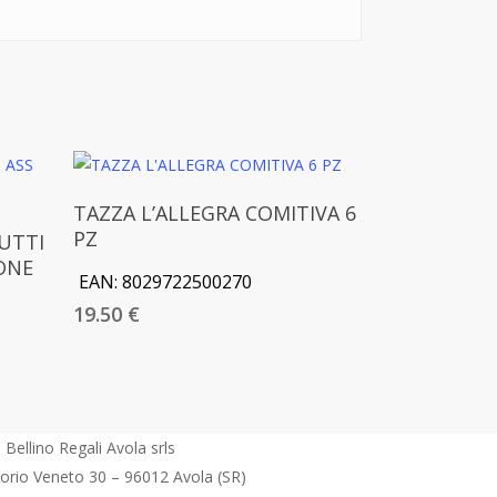
Aggiungi Al Carrello
TAZZA L’ALLEGRA COMITIVA 6
PZ
UTTI
CONE
EAN:
8029722500270
19.50
€
Bellino Regali Avola srls
torio Veneto 30 – 96012 Avola (SR)