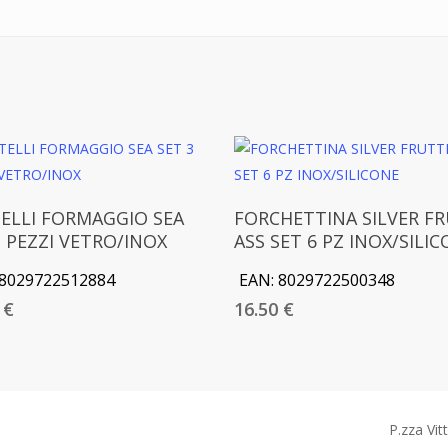
Aggiungi Al Carrello
Aggiungi Al Carrello
ELLI FORMAGGIO SEA
FORCHETTINA SILVER FR
3 PEZZI VETRO/INOX
ASS SET 6 PZ INOX/SILI
8029722512884
EAN:
8029722500348
0
€
16.50
€
P.zza Vit