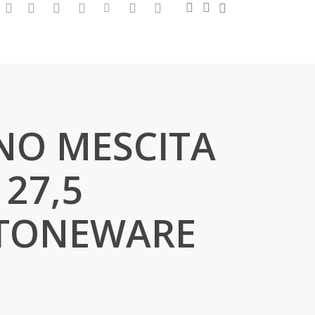
0
search
account
facebook
google-
instagram
whatsapp
tiktok
phone
email
plus
NO MESCITA
27,5
STONEWARE