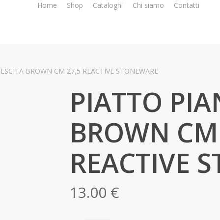
Home
Shop
Cataloghi
Chi siamo
Contatti
MESCITA BROWN CM 27,5 REACTIVE STONEWARE
PIATTO PIA
BROWN CM 
REACTIVE 
13.00
€