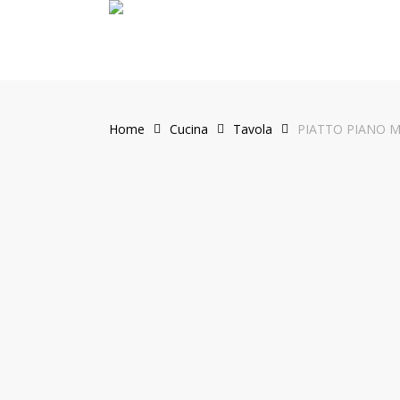
Skip
to
main
content
Home
Cucina
Tavola
PIATTO PIANO 