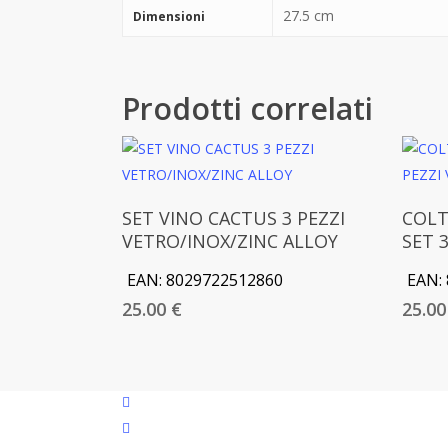
27.5 cm
Dimensioni
Prodotti correlati
Aggiungi Al Carrello
SET VINO CACTUS 3 PEZZI
COLT
VETRO/INOX/ZINC ALLOY
SET 
EAN:
8029722512860
EAN:
25.00
€
25.0
facebook
google-