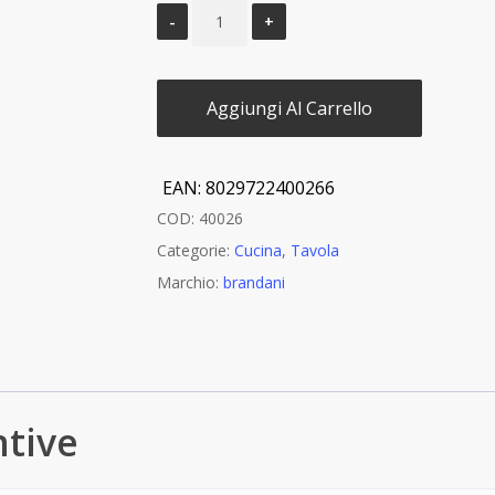
Aggiungi Al Carrello
EAN:
8029722400266
COD:
40026
Categorie:
Cucina
,
Tavola
Marchio:
brandani
ntive