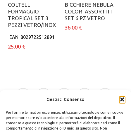
Aggiungi al carrello
Aggiungi al carrello
COLTELLI
BICCHIERE NEBULA
FORMAGGIO
COLORI ASSORTITI
TROPICAL SET 3
SET 6 PZ VETRO
PEZZI VETRO/INOX
36.00
€
EAN:
8029722512891
25.00
€
facebook
google-
instagram
whatsapp
tiktok
plus
Gestisci Consenso
Per fornire le migliori esperienze, utilizziamo tecnologie come i cookie
phone
email
per memorizzare e/o accedere alle informazioni del dispositivo. Il
consenso a queste tecnologie ci permetterà di elaborare dati come il
comportamento di navigazione o ID unici su questo sito. Non