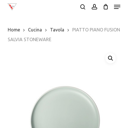
Menu
Skip
search
account
to
Close
main
Menu
Home
Cucina
Tavola
PIATTO PIANO FUSION
content
SALVIA STONEWARE