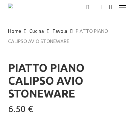
Menu
Skip
search
account
to
main
Home
Cucina
Tavola
PIATTO PIANO
content
CALIPSO AVIO STONEWARE
PIATTO PIANO
CALIPSO AVIO
STONEWARE
6.50
€