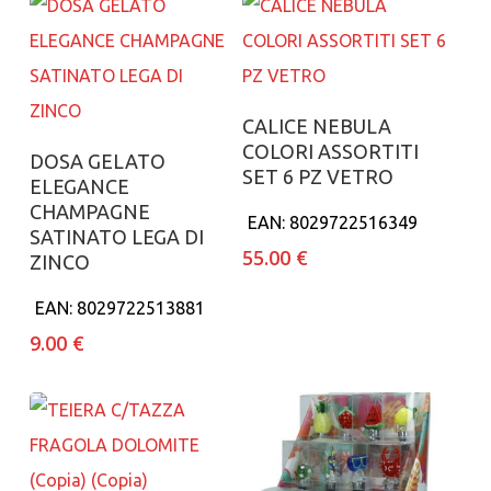
Aggiungi al carrello
CALICE NEBULA
COLORI ASSORTITI
Aggiungi al carrello
DOSA GELATO
SET 6 PZ VETRO
ELEGANCE
CHAMPAGNE
EAN:
8029722516349
SATINATO LEGA DI
55.00
€
ZINCO
EAN:
8029722513881
9.00
€