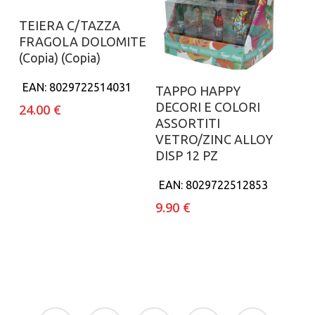
Aggiungi al carrello
TEIERA C/TAZZA
FRAGOLA DOLOMITE
(Copia) (Copia)
Aggiungi al carrello
EAN:
8029722514031
TAPPO HAPPY
DECORI E COLORI
24.00
€
ASSORTITI
VETRO/ZINC ALLOY
DISP 12 PZ
EAN:
8029722512853
9.90
€
facebook
google-
instagram
whatsapp
tiktok