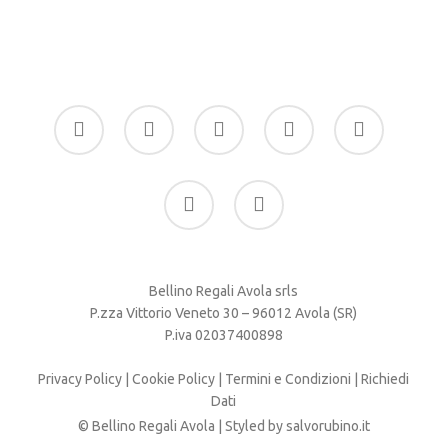
facebook
google-
instagram
whatsapp
tiktok
plus
phone
email
Bellino Regali Avola srls
P.zza Vittorio Veneto 30 – 96012 Avola (SR)
P.iva 02037400898
Privacy Policy
|
Cookie Policy
|
Termini e Condizioni
|
Richiedi
Dati
© Bellino Regali Avola | Styled by
salvorubino.it