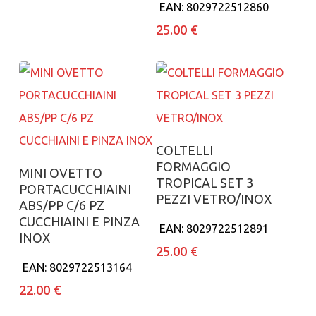
EAN:
8029722512860
25.00
€
Aggiungi al carrello
COLTELLI
FORMAGGIO
Aggiungi al carrello
MINI OVETTO
TROPICAL SET 3
PORTACUCCHIAINI
PEZZI VETRO/INOX
ABS/PP C/6 PZ
CUCCHIAINI E PINZA
EAN:
8029722512891
INOX
25.00
€
EAN:
8029722513164
22.00
€