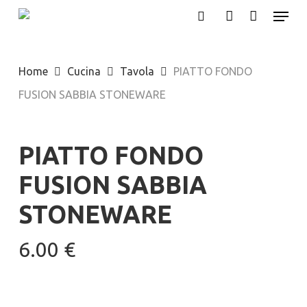
Menu
Skip
search
account
to
main
Home
Cucina
Tavola
PIATTO FONDO
content
FUSION SABBIA STONEWARE
PIATTO FONDO
FUSION SABBIA
STONEWARE
6.00
€