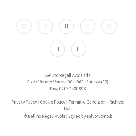
facebook
google-
instagram
whatsapp
tiktok
plus
phone
email
Bellino Regali Avola srls
P.zza Vittorio Veneto 30 – 96012 Avola (SR)
P.iva 02037400898
Privacy Policy
|
Cookie Policy
|
Termini e Condizioni
|
Richiedi
Dati
© Bellino Regali Avola | Styled by
salvorubino.it