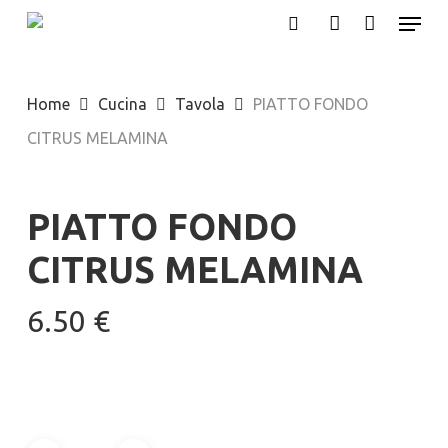
Menu
Skip
search
account
to
main
Home
Cucina
Tavola
PIATTO FONDO
content
CITRUS MELAMINA
PIATTO FONDO
CITRUS MELAMINA
6.50
€