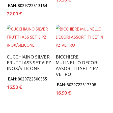
EAN:
8029722513164
22.00
€
Aggiungi al carrello
Aggiungi al carrello
CUCCHIAINO SILVER
BICCHIERE
FRUTTI ASS SET 6 PZ
MULINELLO DECORI
INOX/SILICONE
ASSORTITI SET 4 PZ
VETRO
EAN:
8029722500355
EAN:
8029722517308
16.50
€
16.90
€