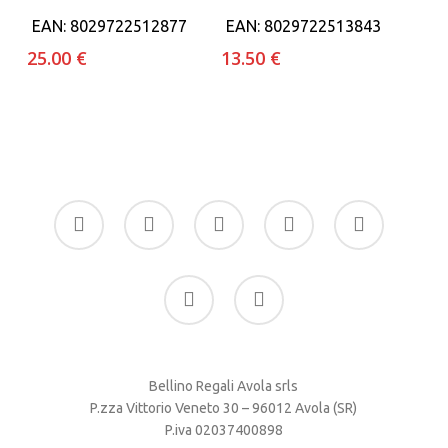
EAN:
8029722512877
EAN:
8029722513843
25.00
€
13.50
€
facebook
google-
instagram
whatsapp
tiktok
plus
phone
email
Bellino Regali Avola srls
P.zza Vittorio Veneto 30 – 96012 Avola (SR)
P.iva 02037400898