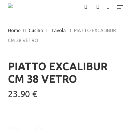
Menu
Skip
search
account
to
Close
main
Menu
Home
Cucina
Tavola
PIATTO EXCALIBUR
content
CM 38 VETRO
PIATTO EXCALIBUR
CM 38 VETRO
23.90
€