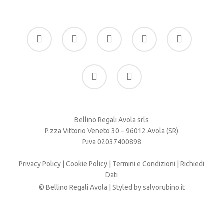
facebook
google-
instagram
whatsapp
tiktok
plus
phone
email
Bellino Regali Avola srls
P.zza Vittorio Veneto 30 – 96012 Avola (SR)
P.iva 02037400898
Privacy Policy
|
Cookie Policy
|
Termini e Condizioni
|
Richiedi
Dati
© Bellino Regali Avola | Styled by
salvorubino.it