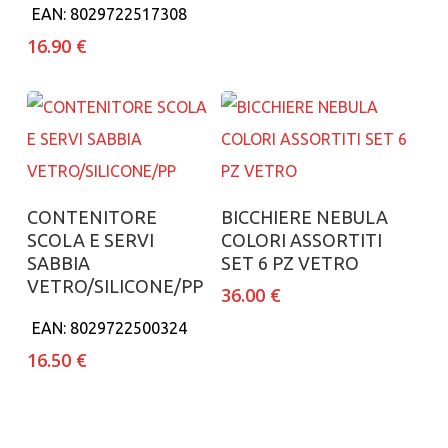
EAN:
8029722517308
16.90
€
Aggiungi al carrello
Aggiungi al carrello
CONTENITORE
BICCHIERE NEBULA
SCOLA E SERVI
COLORI ASSORTITI
SABBIA
SET 6 PZ VETRO
VETRO/SILICONE/PP
36.00
€
EAN:
8029722500324
16.50
€