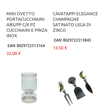
Aggiungi al carrello
Aggiungi al carrello
MINI OVETTO
CAVATAPPI ELEGANCE
PORTACUCCHIAINI
CHAMPAGNE
ABS/PP C/6 PZ
SATINATO LEGA DI
CUCCHIAINI E PINZA
ZINCO
INOX
EAN:
8029722513843
EAN:
8029722513164
13.50
€
22.00
€