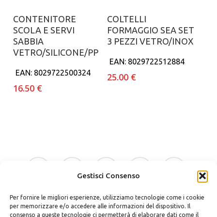
Aggiungi al carrello
Aggiungi al carrello
CONTENITORE
COLTELLI
SCOLA E SERVI
FORMAGGIO SEA SET
SABBIA
3 PEZZI VETRO/INOX
VETRO/SILICONE/PP
EAN:
8029722512884
EAN:
8029722500324
25.00
€
16.50
€
facebook
google-
instagram
whatsapp
tiktok
plus
Gestisci Consenso
Per fornire le migliori esperienze, utilizziamo tecnologie come i cookie
phone
email
per memorizzare e/o accedere alle informazioni del dispositivo. Il
consenso a queste tecnologie ci permetterà di elaborare dati come il