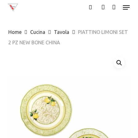
Menu
Skip
search
account
to
Close
main
Menu
Home
Cucina
Tavola
PIATTINO LIMONI SET
content
2 PZ NEW BONE CHINA