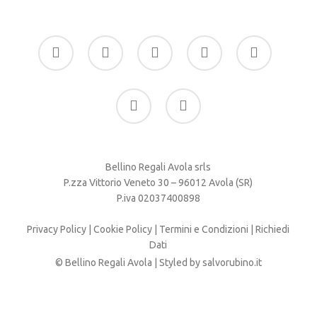
facebook
google-
instagram
whatsapp
tiktok
plus
phone
email
Bellino Regali Avola srls
P.zza Vittorio Veneto 30 – 96012 Avola (SR)
P.iva 02037400898
Privacy Policy
|
Cookie Policy
|
Termini e Condizioni
|
Richiedi
Dati
© Bellino Regali Avola | Styled by
salvorubino.it