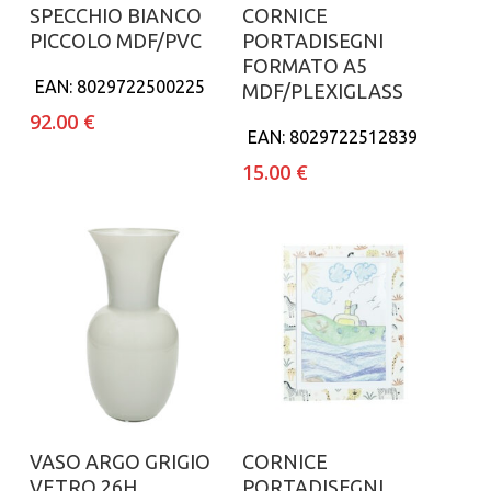
Aggiungi al carrello
Aggiungi al carrello
SPECCHIO BIANCO
CORNICE
PICCOLO MDF/PVC
PORTADISEGNI
FORMATO A5
EAN:
8029722500225
MDF/PLEXIGLASS
92.00
€
EAN:
8029722512839
15.00
€
Aggiungi al carrello
Aggiungi al carrello
VASO ARGO GRIGIO
CORNICE
VETRO 26H
PORTADISEGNI