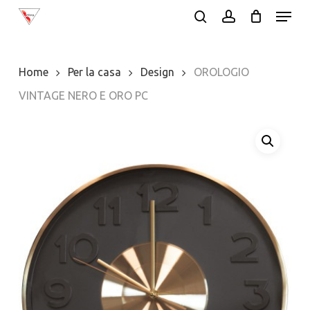
Menu
Skip
search
account
to
Close
main
Menu
Home
Per la casa
Design
OROLOGIO
content
VINTAGE NERO E ORO PC