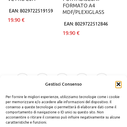
FORMATO A4
EAN:
8029722519159
MDF/PLEXIGLASS
19.90
€
EAN:
8029722512846
19.90
€
facebook
google-
instagram
whatsapp
tiktok
plus
Gestisci Consenso
Per fornire le migliori esperienze, utilizziamo tecnologie come i cookie
phone
email
per memorizzare e/o accedere alle informazioni del dispositivo. Il
consenso a queste tecnologie ci permetterà di elaborare dati come il
comportamento di navigazione o ID unici su questo sito. Non
acconsentire o ritirare il consenso può influire negativamente su alcune
caratteristiche e funzioni.
Bellino Regali Avola srls