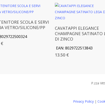
Aggiungi Al Carrello
ENITORE SCOLA E SERVI
Aggiungi Al Carrello
IA VETRO/SILICONE/PP
CAVATAPPI ELEGANCE
CHAMPAGNE SATINATO 
8029722500324
DI ZINCO
0
€
EAN:
8029722513843
13.50
€
P.zza Vit
Privacy Policy
|
Cook