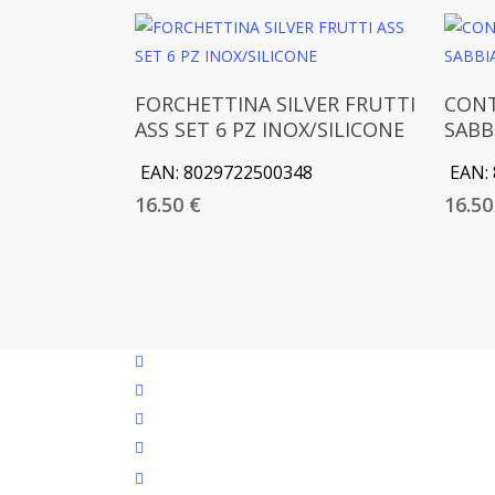
Aggiungi Al Carrello
FORCHETTINA SILVER FRUTTI
CONT
ASS SET 6 PZ INOX/SILICONE
SABB
EAN:
8029722500348
EAN:
16.50
€
16.5
facebook
google-
plus
instagram
whatsapp
tiktok