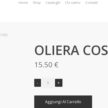
Home
Shop
Cataloghi
Chi siamo
Contatti
ETRO
OLIERA CO
15.50
€
Aggiungi Al Carrello