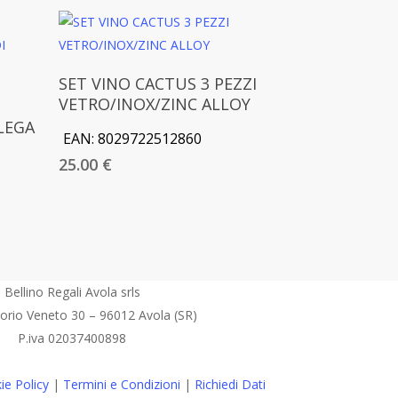
Aggiungi Al Carrello
SET VINO CACTUS 3 PEZZI
VETRO/INOX/ZINC ALLOY
LEGA
EAN:
8029722512860
25.00
€
Bellino Regali Avola srls
torio Veneto 30 – 96012 Avola (SR)
P.iva 02037400898
ie Policy
|
Termini e Condizioni
|
Richiedi Dati