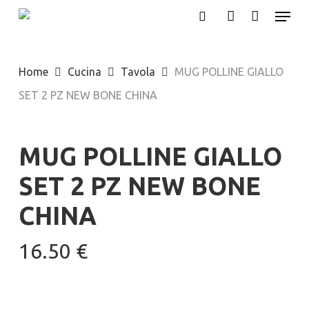
Menu
Skip
search
account
to
Close
main
Menu
Home
Cucina
Tavola
MUG POLLINE GIALLO
content
SET 2 PZ NEW BONE CHINA
MUG POLLINE GIALLO
SET 2 PZ NEW BONE
CHINA
16.50
€