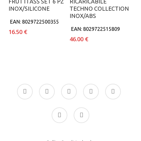
FRUTTI ASS SET 6 PZ
RICARICABILE
INOX/SILICONE
TECHNO COLLECTION
INOX/ABS
EAN:
8029722500355
EAN:
8029722515809
16.50
€
46.00
€
facebook
google-
instagram
whatsapp
tiktok
plus
phone
email