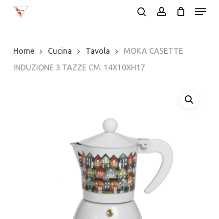
Menu
Skip
search
account
to
Close
main
Menu
Home
Cucina
Tavola
MOKA CASETTE
content
INDUZIONE 3 TAZZE CM. 14X10XH17