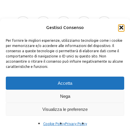
facebook
google-
instagram
whatsapp
tiktok
plus
Gestisci Consenso
Per fornire le migliori esperienze, utilizziamo tecnologie come i cookie
phone
email
per memorizzare e/o accedere alle informazioni del dispositivo. Il
consenso a queste tecnologie ci permetterà di elaborare dati come il
comportamento di navigazione o ID unici su questo sito. Non
acconsentire o ritirare il consenso può influire negativamente su alcune
caratteristiche e funzioni.
Bellino Regali Avola srls
P.zza Vittorio Veneto 30 – 96012 Avola (SR)
Accetta
P.iva 02037400898
Privacy Policy
|
Cookie Policy
|
Termini e Condizioni
|
Richiedi
Nega
Dati
Visualizza le preferenze
© Bellino Regali Avola | Styled by
salvorubino.it
Cookie Policy
Privacy Policy