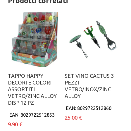
Prodotti correlati
Aggiungi al carrello
Aggiungi al carrello
TAPPO HAPPY
SET VINO CACTUS 3
DECORI E COLORI
PEZZI
ASSORTITI
VETRO/INOX/ZINC
VETRO/ZINC ALLOY
ALLOY
DISP 12 PZ
EAN:
8029722512860
EAN:
8029722512853
25.00
€
9.90
€