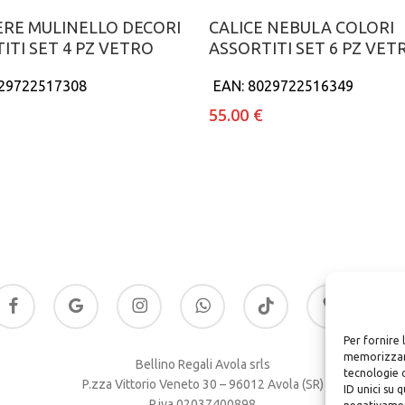
Aggiungi al carrello
Aggiungi al carrell
ERE MULINELLO DECORI
CALICE NEBULA COLORI
ITI SET 4 PZ VETRO
ASSORTITI SET 6 PZ VET
29722517308
EAN:
8029722516349
55.00
€
acebook
google-
instagram
whatsapp
tiktok
phone
email
plus
Per fornire 
memorizzare
Bellino Regali Avola srls
tecnologie 
P.zza Vittorio Veneto 30 – 96012 Avola (SR)
ID unici su 
P.iva 02037400898