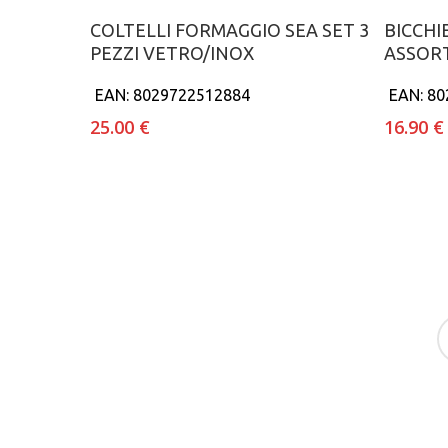
Aggiungi al carrello
COLTELLI FORMAGGIO SEA SET 3
BICCHI
PEZZI VETRO/INOX
ASSORT
EAN:
8029722512884
EAN:
80
25.00
€
16.90
€
f