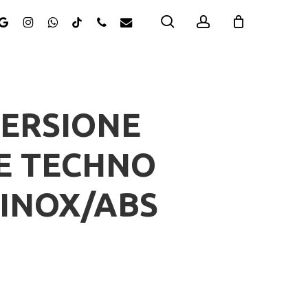
search
account
ok
oogle-
instagram
whatsapp
tiktok
phone
email
us
S
MERSIONE
LE TECHNO
 INOX/ABS