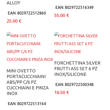
ALLOY
EAN:
8029722516349
EAN:
8029722512860
55.00
€
25.00
€
Aggiungi al carrello
FORCHETTINA SILVER
FRUTTI ASS SET 6 PZ
Aggiungi al carrello
MINI OVETTO
INOX/SILICONE
PORTACUCCHIAINI
ABS/PP C/6 PZ
EAN:
8029722500348
CUCCHIAINI E PINZA
16.50
€
INOX
EAN:
8029722513164