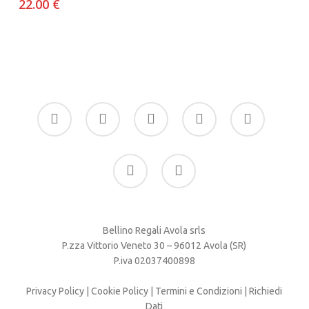
22.00
€
facebook
google-
instagram
whatsapp
tiktok
plus
phone
email
Bellino Regali Avola srls
P.zza Vittorio Veneto 30 – 96012 Avola (SR)
P.iva 02037400898
Privacy Policy
|
Cookie Policy
|
Termini e Condizioni
|
Richiedi
Dati