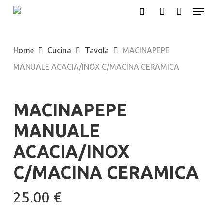
Menu
Skip
search
account
to
main
Home
Cucina
Tavola
MACINAPEPE
content
MANUALE ACACIA/INOX C/MACINA CERAMICA
MACINAPEPE
MANUALE
ACACIA/INOX
C/MACINA CERAMICA
25.00
€