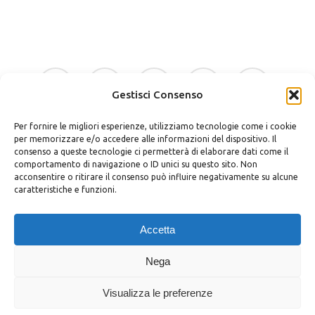
era:
è:
49.90 €.
45.00 €.
facebook
google-
instagram
whatsapp
tiktok
plus
Gestisci Consenso
Per fornire le migliori esperienze, utilizziamo tecnologie come i cookie
phone
email
per memorizzare e/o accedere alle informazioni del dispositivo. Il
consenso a queste tecnologie ci permetterà di elaborare dati come il
comportamento di navigazione o ID unici su questo sito. Non
acconsentire o ritirare il consenso può influire negativamente su alcune
caratteristiche e funzioni.
Bellino Regali Avola srls
P.zza Vittorio Veneto 30 – 96012 Avola (SR)
Accetta
P.iva 02037400898
Privacy Policy
|
Cookie Policy
|
Termini e Condizioni
|
Richiedi
Nega
Dati
Visualizza le preferenze
© Bellino Regali Avola | Styled by
salvorubino.it