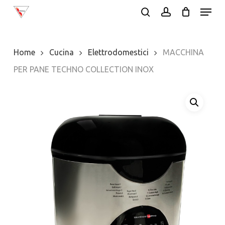
Menu
Skip
search
account
to
Close
main
Menu
Home
Cucina
Elettrodomestici
MACCHINA
content
PER PANE TECHNO COLLECTION INOX