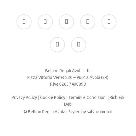
facebook
google-
instagram
whatsapp
tiktok
plus
phone
email
Bellino Regali Avola srls
P.zza Vittorio Veneto 30 – 96012 Avola (SR)
P.iva 02037400898
Privacy Policy
|
Cookie Policy
|
Termini e Condizioni
|
Richiedi
Dati
© Bellino Regali Avola | Styled by
salvorubino.it