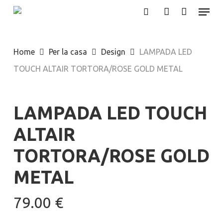
Menu
Skip
search
account
to
main
Home
Per la casa
Design
LAMPADA LED
content
TOUCH ALTAIR TORTORA/ROSE GOLD METAL
LAMPADA LED TOUCH
ALTAIR
TORTORA/ROSE GOLD
METAL
79.00
€