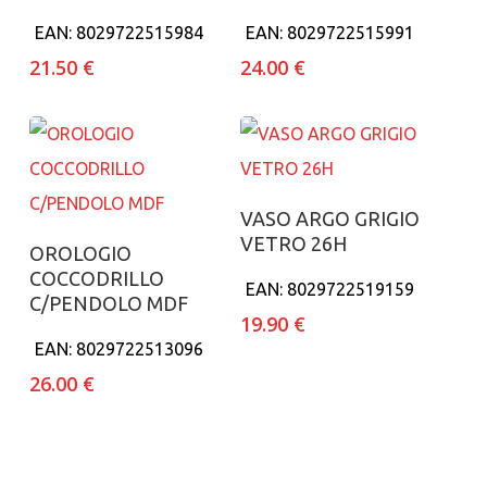
EAN:
8029722515984
EAN:
8029722515991
21.50
€
24.00
€
Aggiungi al carrello
VASO ARGO GRIGIO
VETRO 26H
Aggiungi al carrello
OROLOGIO
COCCODRILLO
EAN:
8029722519159
C/PENDOLO MDF
19.90
€
EAN:
8029722513096
26.00
€