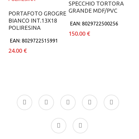
Aggiungi al carrello
SPECCHIO TORTORA
GRANDE MDF/PVC
Aggiungi al carrello
PORTAFOTO GROGRE
BIANCO INT.13X18
EAN:
8029722500256
POLIRESINA
150.00
€
EAN:
8029722515991
24.00
€
facebook
google-
instagram
whatsapp
tiktok
plus
phone
email