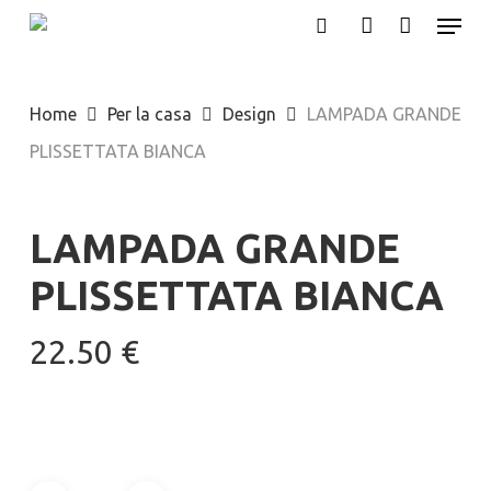
Menu
Skip
search
account
to
main
Home
Per la casa
Design
LAMPADA GRANDE
content
PLISSETTATA BIANCA
LAMPADA GRANDE
PLISSETTATA BIANCA
22.50
€