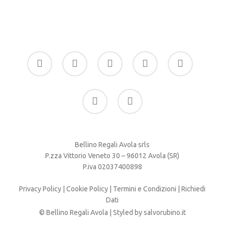
facebook
google-
instagram
whatsapp
tiktok
plus
phone
email
Bellino Regali Avola srls
P.zza Vittorio Veneto 30 – 96012 Avola (SR)
P.iva 02037400898
Privacy Policy
|
Cookie Policy
|
Termini e Condizioni
|
Richiedi
Dati
© Bellino Regali Avola | Styled by
salvorubino.it