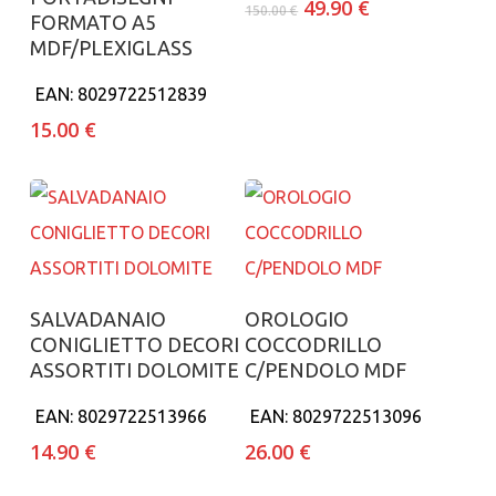
Il
Il
49.90
€
150.00
€
FORMATO A5
prezzo
prezzo
MDF/PLEXIGLASS
originale
attuale
era:
è:
EAN:
8029722512839
150.00 €.
49.90 €.
15.00
€
Aggiungi al carrello
Aggiungi al carrello
SALVADANAIO
OROLOGIO
CONIGLIETTO DECORI
COCCODRILLO
ASSORTITI DOLOMITE
C/PENDOLO MDF
EAN:
8029722513966
EAN:
8029722513096
14.90
€
26.00
€