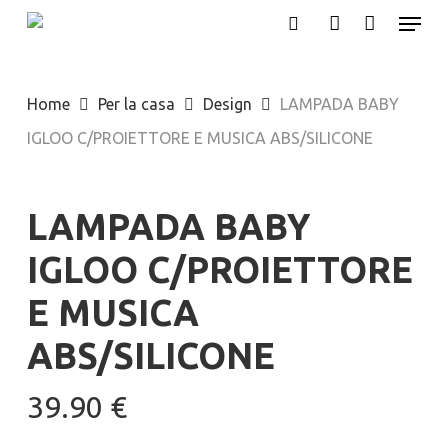
Menu
Skip
search
account
to
main
Home
Per la casa
Design
LAMPADA BABY
content
IGLOO C/PROIETTORE E MUSICA ABS/SILICONE
LAMPADA BABY
IGLOO C/PROIETTORE
E MUSICA
ABS/SILICONE
39.90
€