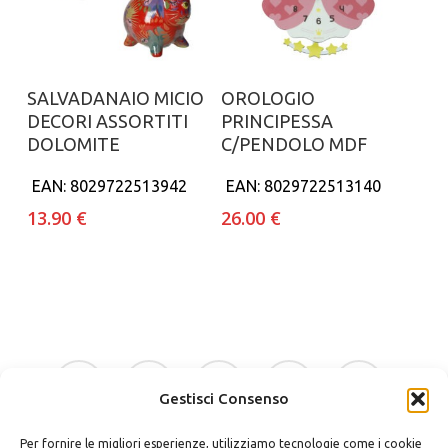
Aggiungi al carrello
Aggiungi al carrello
SALVADANAIO MICIO
OROLOGIO
DECORI ASSORTITI
PRINCIPESSA
DOLOMITE
C/PENDOLO MDF
EAN:
8029722513942
EAN:
8029722513140
13.90
€
26.00
€
facebook
google-
instagram
whatsapp
tiktok
plus
Gestisci Consenso
Per fornire le migliori esperienze, utilizziamo tecnologie come i cookie
phone
email