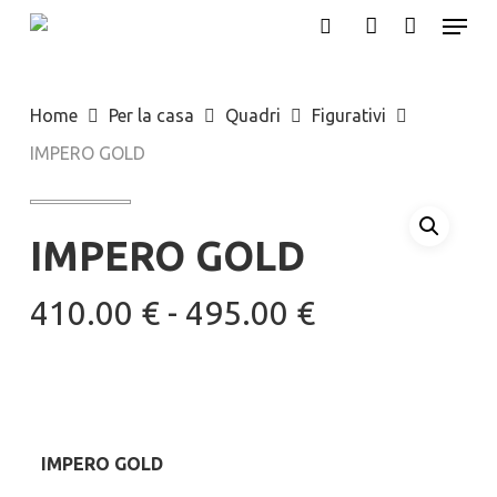
Menu
Skip
search
account
to
Close
main
Menu
Home
Per la casa
Quadri
Figurativi
content
IMPERO GOLD
IMPERO GOLD
Fascia
410.00
€
-
495.00
€
di
prezzo:
da
410.00 €
IMPERO GOLD
a