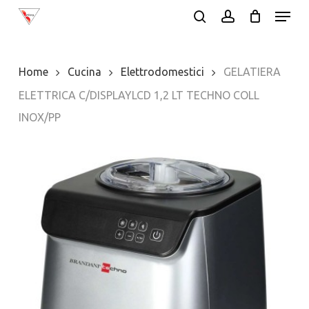
Menu
Skip
search
account
to
main
Home
Cucina
Elettrodomestici
GELATIERA
content
ELETTRICA C/DISPLAYLCD 1,2 LT TECHNO COLL
INOX/PP