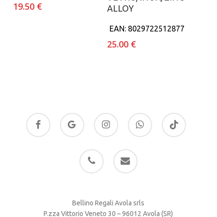
19.50
€
ALLOY
EAN:
8029722512877
25.00
€
facebook
google-
instagram
whatsapp
tiktok
plus
phone
email
Bellino Regali Avola srls
P.zza Vittorio Veneto 30 – 96012 Avola (SR)