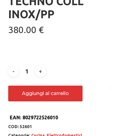
TECHNO COLL
INOX/PP
380.00
€
Aggiungi al carrello
EAN:
8029722526010
COD:
52601
Categorie:
Cucina
,
Elettrodomestici