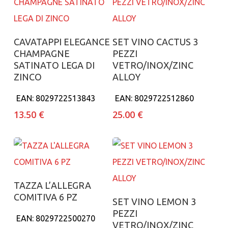
Aggiungi al carrello
Aggiungi al carrello
CAVATAPPI ELEGANCE
SET VINO CACTUS 3
CHAMPAGNE
PEZZI
SATINATO LEGA DI
VETRO/INOX/ZINC
ZINCO
ALLOY
EAN:
8029722513843
EAN:
8029722512860
13.50
€
25.00
€
Aggiungi al carrello
TAZZA L’ALLEGRA
COMITIVA 6 PZ
Aggiungi al carrello
SET VINO LEMON 3
PEZZI
EAN:
8029722500270
VETRO/INOX/ZINC