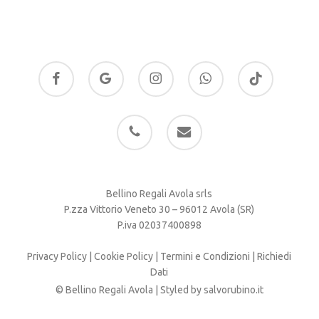
facebook
google-
instagram
whatsapp
tiktok
plus
phone
email
Bellino Regali Avola srls
P.zza Vittorio Veneto 30 – 96012 Avola (SR)
P.iva 02037400898
Privacy Policy
|
Cookie Policy
|
Termini e Condizioni
|
Richiedi
Dati
© Bellino Regali Avola | Styled by
salvorubino.it