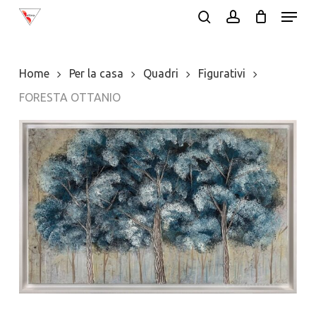
Menu
Skip
search
account
to
main
Home
Per la casa
Quadri
Figurativi
content
FORESTA OTTANIO