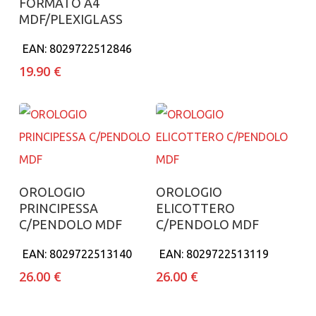
FORMATO A4
MDF/PLEXIGLASS
EAN:
8029722512846
19.90
€
Aggiungi al carrello
Aggiungi al carrello
OROLOGIO
OROLOGIO
PRINCIPESSA
ELICOTTERO
C/PENDOLO MDF
C/PENDOLO MDF
EAN:
8029722513140
EAN:
8029722513119
26.00
€
26.00
€