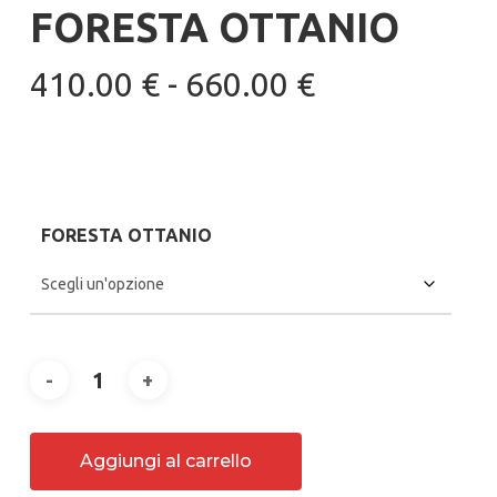
FORESTA OTTANIO
Fascia
410.00
€
-
660.00
€
di
prezzo:
da
410.00 €
FORESTA OTTANIO
a
660.00 €
Aggiungi al carrello