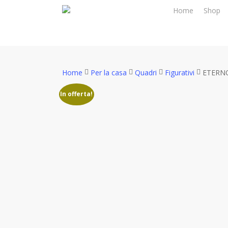
Skip
Home
Shop
to
main
content
Home
Per la casa
Quadri
Figurativi
ETERN
In offerta!