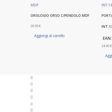
OROLOGIO ORSO C/PENDOLO MDF
PORT
26.00
€
INT.1
Aggiungi al carrello
EAN
24.00
€
Aggi
facebook
google-
plus
instagram
whatsapp
tiktok
phone