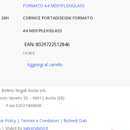
 26H
CORNICE PORTADISEGNI FORMATO
A4 MDF/PLEXIGLASS
EAN:
8029722512846
19.90
€
Aggiungi al carrello
Bellino Regali Avola srls
torio Veneto 30 – 96012 Avola (SR)
P.iva 02037400898
ie Policy
|
Termini e Condizioni
|
Richiedi Dati
a | Styled by
salvorubino.it