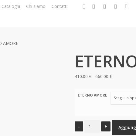
facebook
google-
instagram
whatsapp
tiktok
p
Cataloghi
Chi siamo
Contatti
plus
O AMORE
ETERN
Fascia
410.00
€
-
660.00
€
di
prezzo:
ETERNO AMORE
da
410.00 €
a
ETERNO
660.00 €
Aggiungi
AMORE