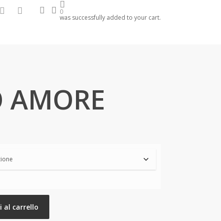
search
account
hone
email
0
was successfully added to your cart.
O AMORE
 al carrello