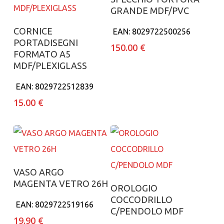
GRANDE MDF/PVC
Aggiungi al carrello
CORNICE
EAN:
8029722500256
PORTADISEGNI
150.00
€
FORMATO A5
MDF/PLEXIGLASS
EAN:
8029722512839
15.00
€
Aggiungi al carrello
VASO ARGO
MAGENTA VETRO 26H
Aggiungi al carrello
OROLOGIO
COCCODRILLO
EAN:
8029722519166
C/PENDOLO MDF
19.90
€