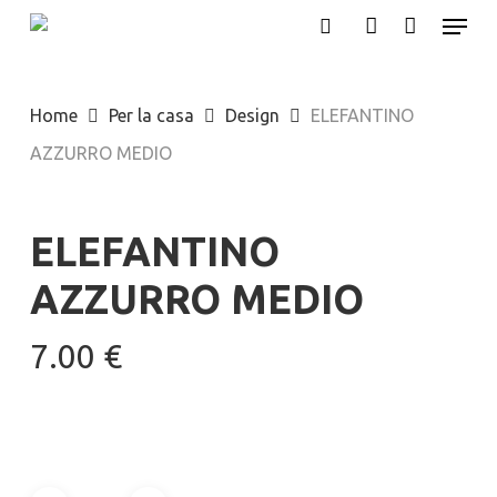
Menu
Skip
search
account
to
main
Home
Per la casa
Design
ELEFANTINO
content
AZZURRO MEDIO
ELEFANTINO
AZZURRO MEDIO
7.00
€