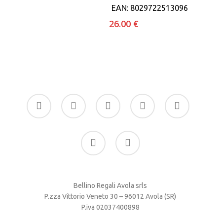
EAN:
8029722513096
26.00
€
facebook
google-
instagram
whatsapp
tiktok
plus
phone
email
Bellino Regali Avola srls
P.zza Vittorio Veneto 30 – 96012 Avola (SR)
P.iva 02037400898