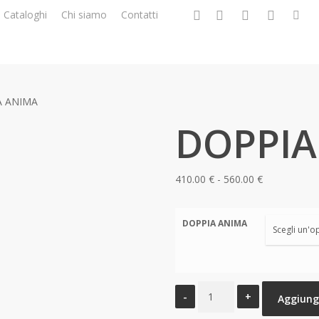
facebook
google-
instagram
whatsapp
tiktok
p
Cataloghi
Chi siamo
Contatti
plus
A ANIMA
DOPPIA
Fascia
410.00
€
-
560.00
€
di
prezzo:
DOPPIA ANIMA
da
410.00 €
a
DOPPIA
560.00 €
Aggiungi
ANIMA