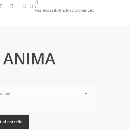
search
account
hone
email
0
was successfully added to your cart.
 ANIMA
 al carrello