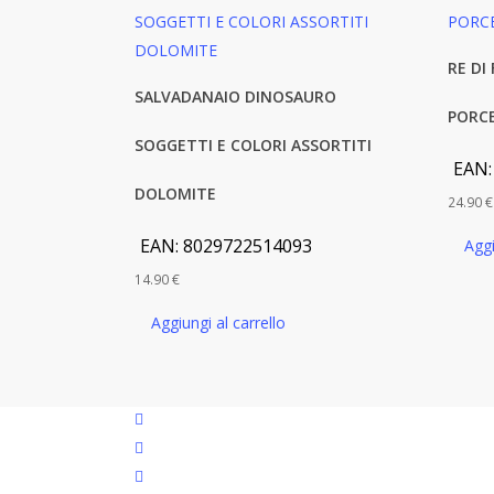
RE DI
SALVADANAIO DINOSAURO
PORC
SOGGETTI E COLORI ASSORTITI
EAN
DOLOMITE
24.90
€
EAN:
8029722514093
Aggi
14.90
€
Aggiungi al carrello
facebook
google-
plus
instagram