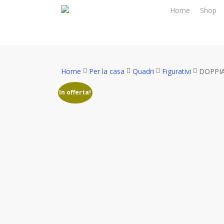
Skip
Home
Shop
to
main
content
Home
Per la casa
Quadri
Figurativi
DOPPI
In offerta!