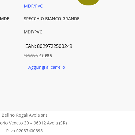
 MDF
SPECCHIO BIANCO GRANDE
MDF/PVC
EAN:
8029722500249
Il
Il
150.00
€
49.90
€
prezzo
prezzo
Aggiungi al carrello
originale
attuale
era:
è:
150.00 €.
49.90 €.
Bellino Regali Avola srls
torio Veneto 30 – 96012 Avola (SR)
P.iva 02037400898