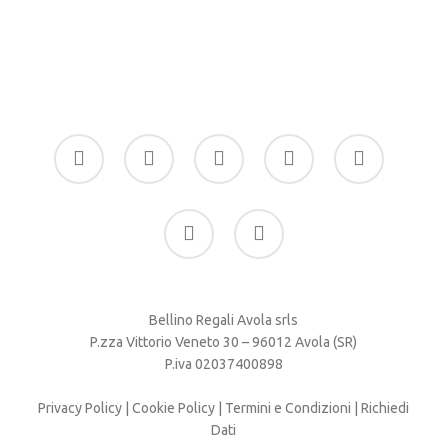
facebook
google-
instagram
whatsapp
tiktok
plus
phone
email
Bellino Regali Avola srls
P.zza Vittorio Veneto 30 – 96012 Avola (SR)
P.iva 02037400898
Privacy Policy
|
Cookie Policy
|
Termini e Condizioni
|
Richiedi
Dati