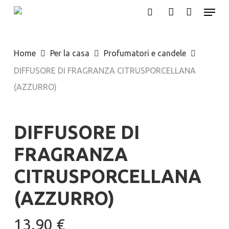
Menu
Skip
search
account
to
main
Home
Per la casa
Profumatori e candele
content
DIFFUSORE DI FRAGRANZA CITRUSPORCELLANA
(AZZURRO)
DIFFUSORE DI
FRAGRANZA
CITRUSPORCELLANA
(AZZURRO)
13.90
€