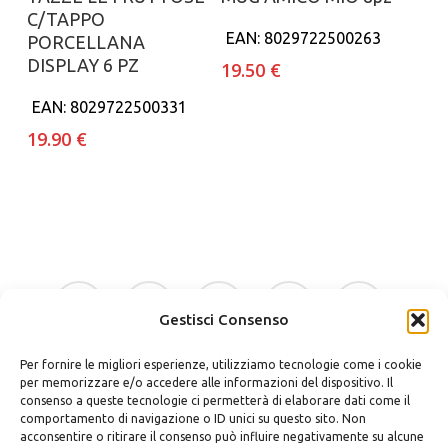
C/TAPPO
EAN:
8029722500263
PORCELLANA
DISPLAY 6 PZ
19.50
€
EAN:
8029722500331
19.90
€
facebook
google-
instagram
whatsapp
tiktok
plus
Gestisci Consenso
Per fornire le migliori esperienze, utilizziamo tecnologie come i cookie
phone
email
per memorizzare e/o accedere alle informazioni del dispositivo. Il
consenso a queste tecnologie ci permetterà di elaborare dati come il
comportamento di navigazione o ID unici su questo sito. Non
acconsentire o ritirare il consenso può influire negativamente su alcune