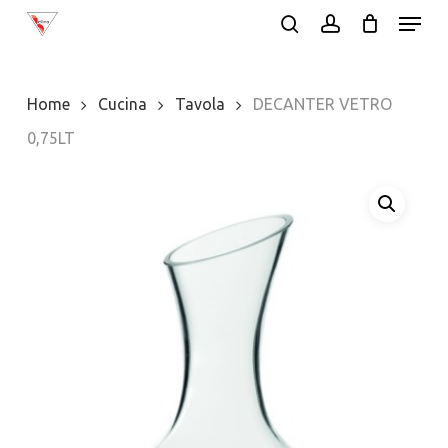
Menu
Skip
search
account
to
Close
main
Menu
Home
Cucina
Tavola
DECANTER VETRO
content
0,75LT