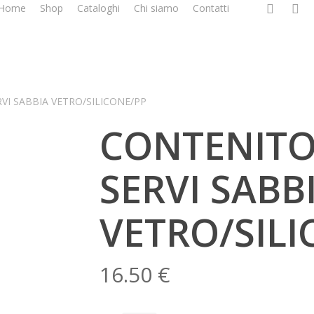
facebook
google
i
Home
Shop
Cataloghi
Chi siamo
Contatti
plus
VI SABBIA VETRO/SILICONE/PP
CONTENITO
SERVI SABB
VETRO/SILI
16.50
€