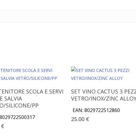
Aggiungi Al Carrello
Aggiungi Al Carrello
ENITORE SCOLA E SERVI
SET VINO CACTUS 3 PEZZ
E SALVIA
VETRO/INOX/ZINC ALLO
O/SILICONE/PP
EAN:
8029722512860
8029722500317
25.00
€
0
€