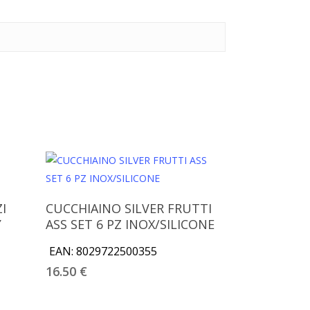
Aggiungi Al Carrello
I
CUCCHIAINO SILVER FRUTTI
Y
ASS SET 6 PZ INOX/SILICONE
EAN:
8029722500355
16.50
€