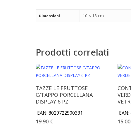
10 × 18 cm
Dimensioni
Prodotti correlati
Aggiungi Al Carrello
TAZZE LE FRUTTOSE
CONT
C/TAPPO PORCELLANA
VERD
DISPLAY 6 PZ
VETR
EAN:
8029722500331
EAN:
19.90
€
15.0