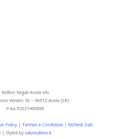
Bellino Regali Avola srls
torio Veneto 30 – 96012 Avola (SR)
P.iva 02037400898
ie Policy
|
Termini e Condizioni
|
Richiedi Dati
a | Styled by
salvorubino.it