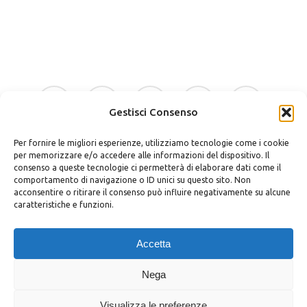
facebook
google-
instagram
whatsapp
tiktok
plus
Gestisci Consenso
Per fornire le migliori esperienze, utilizziamo tecnologie come i cookie
phone
email
per memorizzare e/o accedere alle informazioni del dispositivo. Il
consenso a queste tecnologie ci permetterà di elaborare dati come il
comportamento di navigazione o ID unici su questo sito. Non
acconsentire o ritirare il consenso può influire negativamente su alcune
caratteristiche e funzioni.
Bellino Regali Avola srls
P.zza Vittorio Veneto 30 – 96012 Avola (SR)
Accetta
P.iva 02037400898
Privacy Policy
|
Cookie Policy
|
Termini e Condizioni
|
Richiedi
Nega
Dati
Visualizza le preferenze
© Bellino Regali Avola | Styled by
salvorubino.it