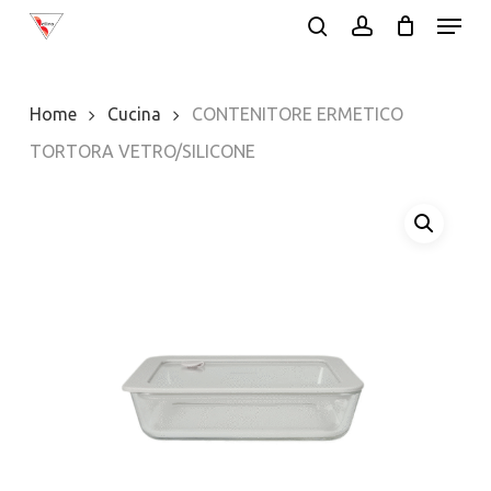
Menu
Skip
search
account
to
Close
main
Menu
Home
Cucina
CONTENITORE ERMETICO
content
TORTORA VETRO/SILICONE