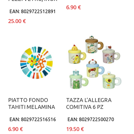
6.90
€
EAN:
8029722512891
25.00
€
Aggiungi al carrello
Aggiungi al carrello
PIATTO FONDO
TAZZA L’ALLEGRA
TAHITI MELAMINA
COMITIVA 6 PZ
EAN:
8029722516516
EAN:
8029722500270
6.90
€
19.50
€