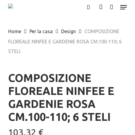
Menu
Skip
search
account
to
main
Home
Per la casa
Design
COMPOSIZIONE
content
FLOREALE NINFEE E GARDENIE ROSA CM.100-110; 6
STELI
COMPOSIZIONE
FLOREALE NINFEE E
GARDENIE ROSA
CM.100-110; 6 STELI
103.32
€