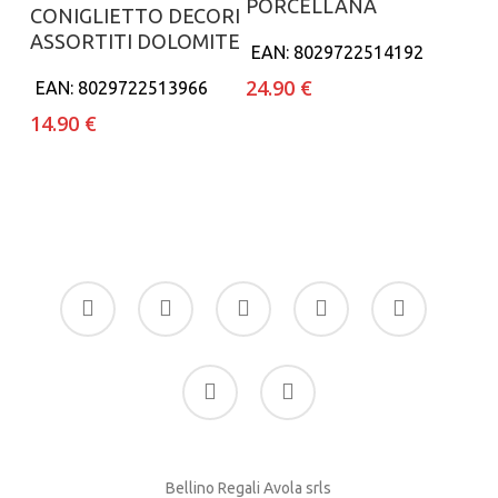
PORCELLANA
CONIGLIETTO DECORI
ASSORTITI DOLOMITE
EAN:
8029722514192
24.90
€
EAN:
8029722513966
14.90
€
facebook
google-
instagram
whatsapp
tiktok
plus
phone
email
Bellino Regali Avola srls