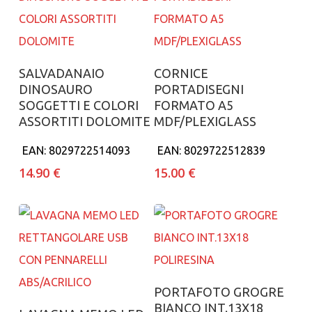
Aggiungi al carrello
Aggiungi al carrello
SALVADANAIO
CORNICE
DINOSAURO
PORTADISEGNI
SOGGETTI E COLORI
FORMATO A5
ASSORTITI DOLOMITE
MDF/PLEXIGLASS
EAN:
8029722514093
EAN:
8029722512839
14.90
€
15.00
€
Aggiungi al carrello
PORTAFOTO GROGRE
BIANCO INT.13X18
Aggiungi al carrello