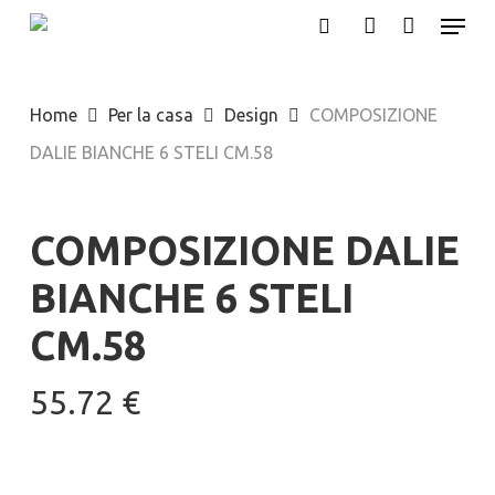
Menu
Skip
search
account
to
main
Home
Per la casa
Design
COMPOSIZIONE
content
DALIE BIANCHE 6 STELI CM.58
COMPOSIZIONE DALIE
BIANCHE 6 STELI
CM.58
55.72
€