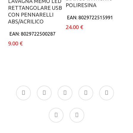
LAVAGNA MEMO LED
POLIRESINA
RETTANGOLARE USB
CON PENNARELLI
EAN:
8029722515991
ABS/ACRILICO
24.00
€
EAN:
8029722500287
9.00
€
facebook
google-
instagram
whatsapp
tiktok
plus
phone
email