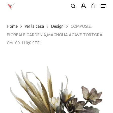
Menu
Skip
search
account
to
main
Home
Per la casa
Design
COMPOSIZ.
content
FLOREALE GARDENIA,MAGNOLIA AGAVE TORTORA
CM100-110;6 STELI