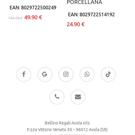
PORCELLANA
EAN:
8029722500249
EAN:
8029722514192
Il
Il
49.90
€
150.00
€
prezzo
prezzo
24.90
€
originale
attuale
era:
è:
150.00 €.
49.90 €.
facebook
google-
instagram
whatsapp
tiktok
plus
phone
email
Bellino Regali Avola srls
P.zza Vittorio Veneto 30 – 96012 Avola (SR)