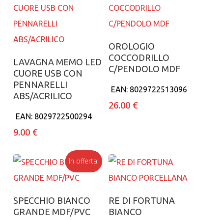
Aggiungi al carrello
OROLOGIO
COCCODRILLO
Aggiungi al carrello
LAVAGNA MEMO LED
C/PENDOLO MDF
CUORE USB CON
PENNARELLI
EAN:
8029722513096
ABS/ACRILICO
26.00
€
EAN:
8029722500294
9.00
€
In offerta!
Aggiungi al carrello
Aggiungi al carrello
SPECCHIO BIANCO
RE DI FORTUNA
GRANDE MDF/PVC
BIANCO