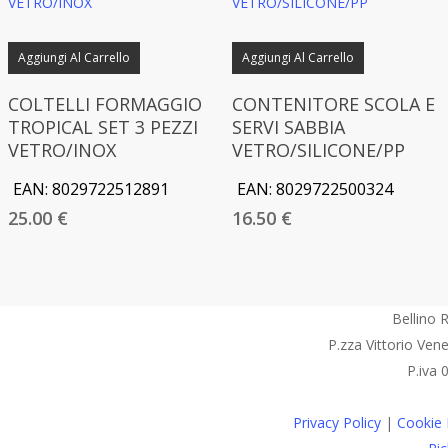
Aggiungi Al Carrello
Aggiungi Al Carrello
COLTELLI FORMAGGIO
CONTENITORE SCOLA E
TROPICAL SET 3 PEZZI
SERVI SABBIA
VETRO/INOX
VETRO/SILICONE/PP
EAN:
8029722512891
EAN:
8029722500324
25.00
€
16.50
€
Bellino R
P.zza Vittorio Ven
P.iva
Privacy Policy
|
Cookie 