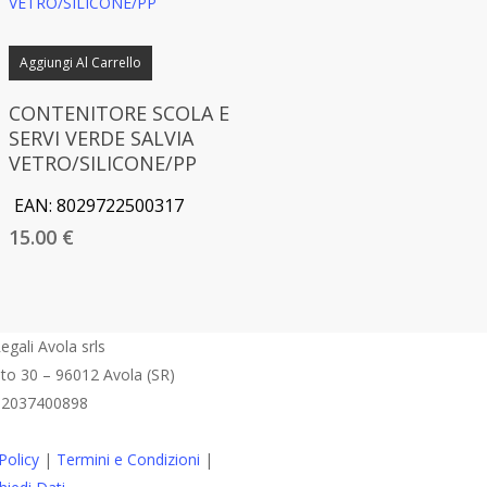
Aggiungi Al Carrello
CONTENITORE SCOLA E
SERVI VERDE SALVIA
VETRO/SILICONE/PP
EAN:
8029722500317
15.00
€
egali Avola srls
eto 30 – 96012 Avola (SR)
 02037400898
Policy
|
Termini e Condizioni
|