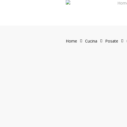
Hom
Skip
to
main
content
Home
Cucina
Posate