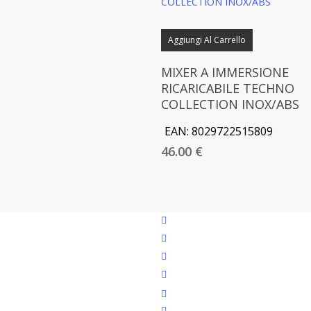
Aggiungi Al Carrello
MIXER A IMMERSIONE
RICARICABILE TECHNO
COLLECTION INOX/ABS
EAN:
8029722515809
46.00
€
facebook
google-
plus
instagram
whatsapp
tiktok
phone