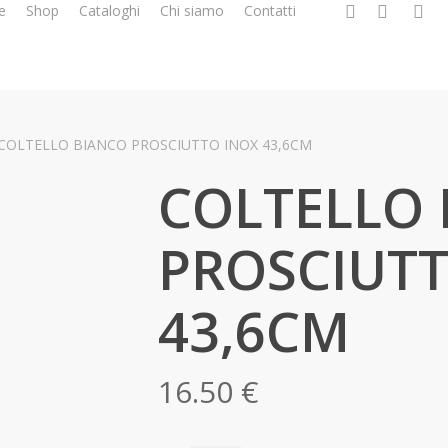
facebook
google-
instag
w
e
Shop
Cataloghi
Chi siamo
Contatti
plus
COLTELLO BIANCO PROSCIUTTO INOX 43,6CM
COLTELLO
PROSCIUTT
43,6CM
16.50
€