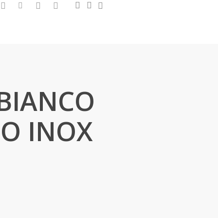
0
search
account
ram
hatsapp
tiktok
phone
email
 BIANCO
O INOX