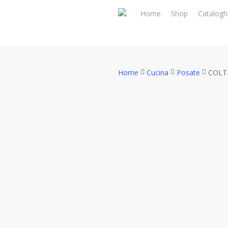
Skip
Home
Shop
Catalogh
to
main
content
Home
Cucina
Posate
COLT