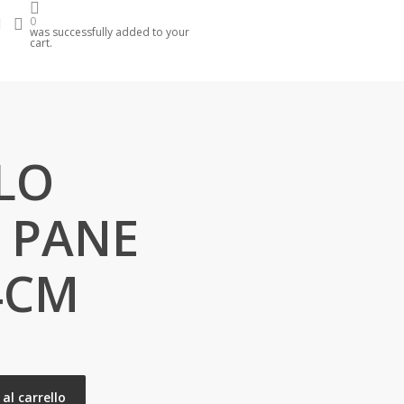
search
account
0
was successfully added to your
cart.
LO
 PANE
4CM
al carrello