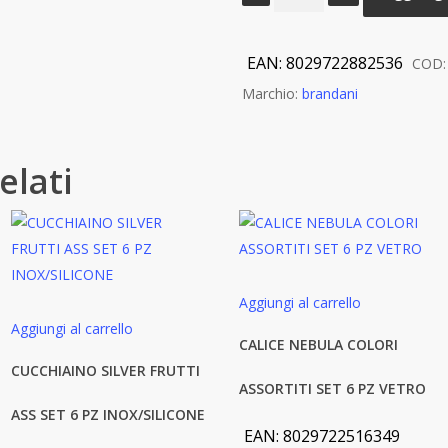
BIANCO
PANE
INOX
EAN:
8029722882536
COD
34CM
Marchio:
brandani
quantità
elati
Aggiungi al carrello
Aggiungi al carrello
CALICE NEBULA COLORI
CUCCHIAINO SILVER FRUTTI
ASSORTITI SET 6 PZ VETRO
ASS SET 6 PZ INOX/SILICONE
EAN:
8029722516349