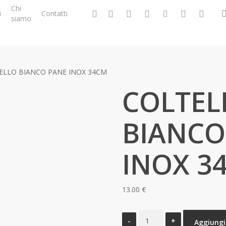
Chi
facebook
google-
instagram
whatsapp
tiktok
phone
email
i
Contatti
siamo
plus
ELLO BIANCO PANE INOX 34CM
COLTEL
BIANCO
INOX 3
13.00
€
COLTELLO
Aggiungi 