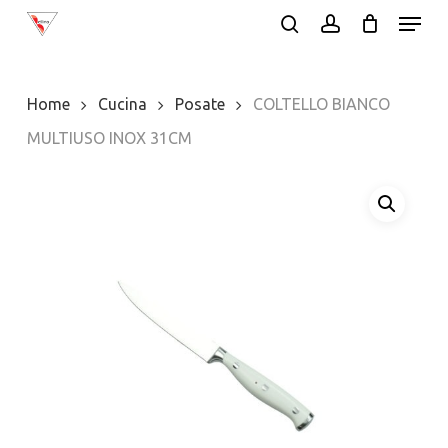
Menu
Skip
search
account
to
Close
main
Menu
Home
Cucina
Posate
COLTELLO BIANCO
content
MULTIUSO INOX 31CM