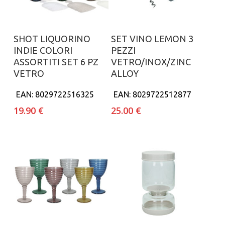
Aggiungi al carrello
Aggiungi al carrello
SHOT LIQUORINO
SET VINO LEMON 3
INDIE COLORI
PEZZI
ASSORTITI SET 6 PZ
VETRO/INOX/ZINC
VETRO
ALLOY
EAN:
8029722516325
EAN:
8029722512877
19.90
€
25.00
€