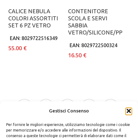
Aggiungi al carrello
Aggiungi al carrello
CALICE NEBULA
CONTENITORE
COLORI ASSORTITI
SCOLA E SERVI
SET 6 PZ VETRO
SABBIA
VETRO/SILICONE/PP
EAN:
8029722516349
EAN:
8029722500324
55.00
€
16.50
€
facebook
google-
instagram
whatsapp
tiktok
plus
Gestisci Consenso
Per fornire le migliori esperienze, utilizziamo tecnologie come i cookie
phone
email
per memorizzare e/o accedere alle informazioni del dispositivo. Il
consenso a queste tecnologie ci permetterà di elaborare dati come il