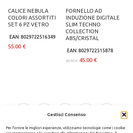
Aggiungi al carrello
Aggiungi al carrello
CALICE NEBULA
FORNELLO AD
COLORI ASSORTITI
INDUZIONE DIGITALE
SET 6 PZ VETRO
SLIM TECHNO
COLLECTION
EAN:
8029722516349
ABS/CRISTAL
55.00
€
EAN:
8029722515878
Il
Il
45.00
€
49.90
€
prezzo
prezzo
originale
attuale
era:
è:
49.90 €.
45.00 €.
facebook
google-
instagram
whatsapp
tiktok
plus
Gestisci Consenso
Per fornire le migliori esperienze, utilizziamo tecnologie come i cookie
phone
email