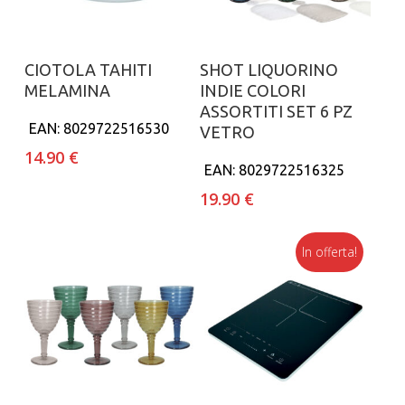
Aggiungi al carrello
Aggiungi al carrello
CIOTOLA TAHITI
SHOT LIQUORINO
MELAMINA
INDIE COLORI
ASSORTITI SET 6 PZ
EAN:
8029722516530
VETRO
14.90
€
EAN:
8029722516325
19.90
€
In offerta!