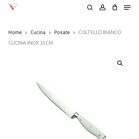
Menu
Skip
search
account
to
Close
main
Menu
Home
Cucina
Posate
COLTELLO BIANCO
content
CUCINA INOX 35CM