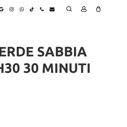
search
account
ok
oogle-
instagram
whatsapp
tiktok
phone
email
us
ERDE SABBIA
H30 30 MINUTI