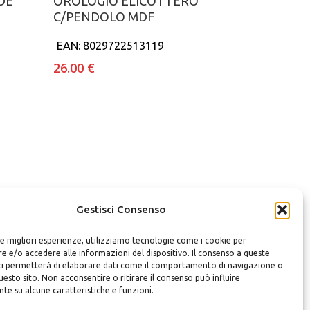
DE
OROLOGIO ELICOTTERO
C/PENDOLO MDF
EAN:
8029722513119
26.00
€
Gestisci Consenso
le migliori esperienze, utilizziamo tecnologie come i cookie per
 e/o accedere alle informazioni del dispositivo. Il consenso a queste
ci permetterà di elaborare dati come il comportamento di navigazione o
questo sito. Non acconsentire o ritirare il consenso può influire
te su alcune caratteristiche e funzioni.