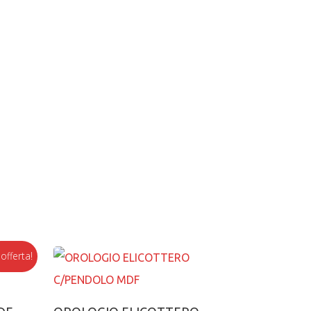
 offerta!
o
Aggiungi al carrello