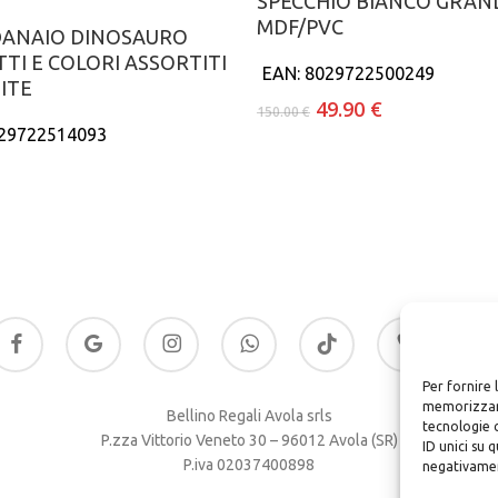
SPECCHIO BIANCO GRAN
MDF/PVC
Aggiungi al carrello
DANAIO DINOSAURO
TI E COLORI ASSORTITI
EAN:
8029722500249
ITE
Il
Il
49.90
€
150.00
€
prezzo
prezzo
29722514093
originale
attuale
era:
è:
150.00 €.
49.90 €.
acebook
google-
instagram
whatsapp
tiktok
phone
email
plus
Per fornire 
memorizzare
Bellino Regali Avola srls
tecnologie 
P.zza Vittorio Veneto 30 – 96012 Avola (SR)
ID unici su 
P.iva 02037400898
negativamen