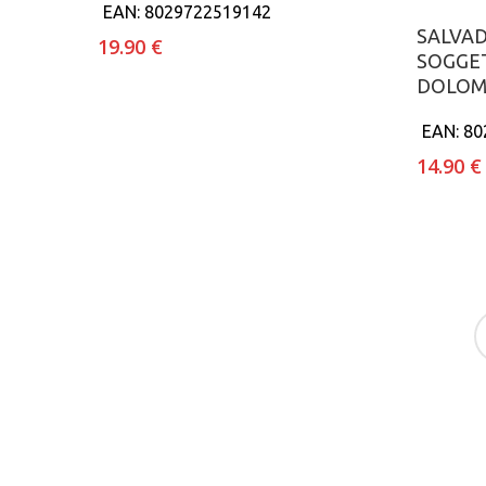
EAN:
8029722519142
SALVA
19.90
€
SOGGET
DOLOM
EAN:
80
14.90
€
f