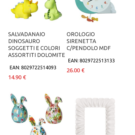
Aggiungi al carrello
Aggiungi al carrello
SALVADANAIO
OROLOGIO
DINOSAURO
SIRENETTA
SOGGETTI E COLORI
C/PENDOLO MDF
ASSORTITI DOLOMITE
EAN:
8029722513133
EAN:
8029722514093
26.00
€
14.90
€