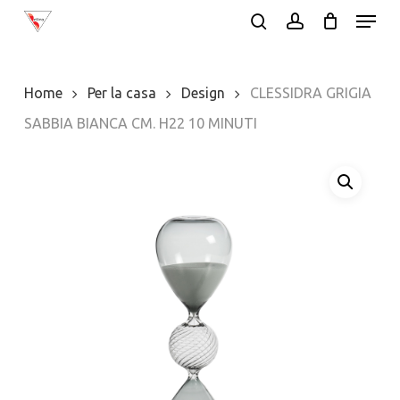
Menu
Skip
search
account
to
Close
main
Menu
Home
Per la casa
Design
CLESSIDRA GRIGIA
content
SABBIA BIANCA CM. H22 10 MINUTI