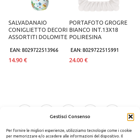
Aggiungi al carrello
Aggiungi al carrello
SALVADANAIO
PORTAFOTO GROGRE
CONIGLIETTO DECORI
BIANCO INT.13X18
ASSORTITI DOLOMITE
POLIRESINA
EAN:
8029722513966
EAN:
8029722515991
14.90
€
24.00
€
facebook
google-
instagram
whatsapp
tiktok
plus
Gestisci Consenso
Per fornire le migliori esperienze, utilizziamo tecnologie come i cookie
phone
email
per memorizzare e/o accedere alle informazioni del dispositivo. Il