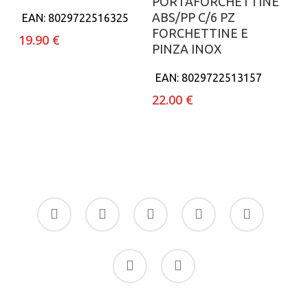
PORTAFORCHETTINE
ABS/PP C/6 PZ
EAN:
8029722516325
FORCHETTINE E
19.90
€
PINZA INOX
EAN:
8029722513157
22.00
€
facebook
google-
instagram
whatsapp
tiktok
plus
phone
email