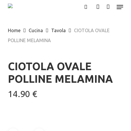
Menu
Skip
search
account
to
main
Home
Cucina
Tavola
CIOTOLA OVALE
content
POLLINE MELAMINA
CIOTOLA OVALE
POLLINE MELAMINA
14.90
€