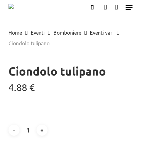
Menu
Skip
search
account
to
main
Home
Eventi
Bomboniere
Eventi vari
content
Ciondolo tulipano
Ciondolo tulipano
4.88
€