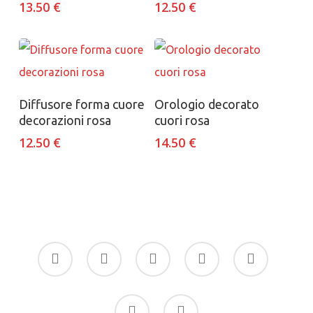
13.50
€
12.50
€
Aggiungi al carrello
Aggiungi al carrello
Diffusore forma cuore
Orologio decorato
decorazioni rosa
cuori rosa
12.50
€
14.50
€
facebook
google-
instagram
whatsapp
tiktok
plus
phone
email